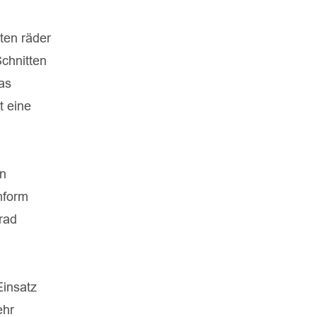
ten räder
chnitten
as
t eine
ln
mform
rad
Einsatz
ehr