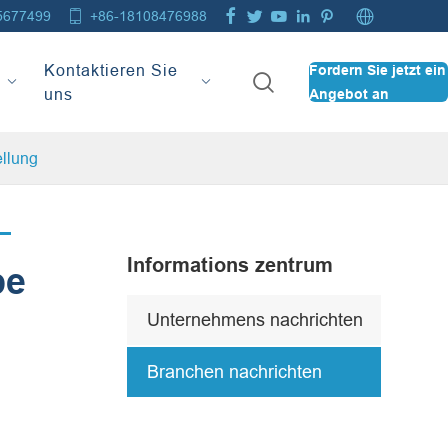







5677499
+86-18108476988
Kontaktieren Sie
Fordern Sie jetzt ein

uns
Angebot an
ellung
Informations zentrum
be
Unternehmens nachrichten
Branchen nachrichten