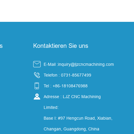
ks
Kontaktieren Sie uns

E-Mail :inquiry@ljzcncmachining.com

Telefon : 0731-85677499

Tel : +86-18108476988

Adresse : LJZ CNC Machining
Limited:
Base I: #97 Hengcun Road, Xiabian,
Changan, Guangdong, China