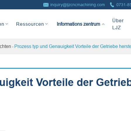


inquiry@ljzcncmachining.com
0731-8
Informations
Über
zentrum
en
Ressourcen
LJZ
chten
Prozess typ und Genauigkeit Vorteile der Getriebe herst
igkeit Vorteile der Getrie