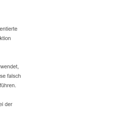
entierte
ktion
rwendet,
se falsch
führen.
ei der