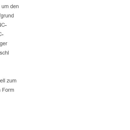
, um den
fgrund
NC-
C-
ger
schl
iell zum
n Form