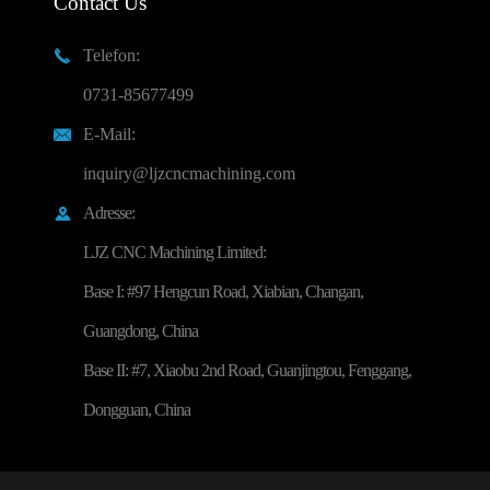
Contact Us
Telefon:

0731-85677499
E-Mail:

inquiry@ljzcncmachining.com
Adresse:

LJZ CNC Machining Limited:
Base I: #97 Hengcun Road, Xiabian, Changan,
Guangdong, China
Base II: #7, Xiaobu 2nd Road, Guanjingtou, Fenggang,
Dongguan, China