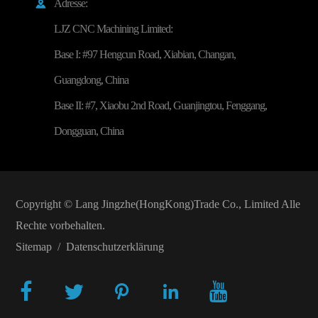
Adresse:

LJZ CNC Machining Limited:
Base I: #97 Hengcun Road, Xiabian, Changan,
Guangdong, China
Base II: #7, Xiaobu 2nd Road, Guanjingtou, Fenggang,
Dongguan, China
Copyright ©
Lang Jingzhe(HongKong)Trade Co., Limited
Alle
Rechte vorbehalten.
Sitemap
/
Datenschutzerklärung