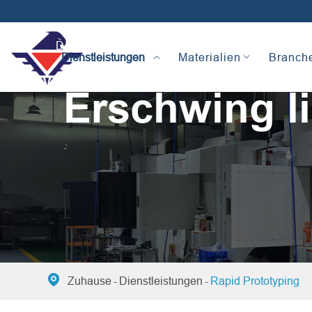
Dienstleistungen
Materialien
Branch
Erschwing l

Zuhause
Dienstleistungen
Rapid Prototyping