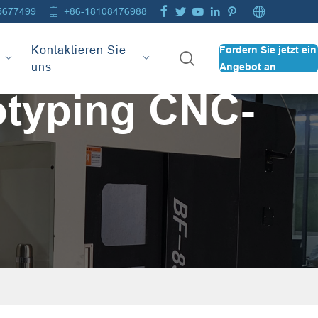







5677499
+86-18108476988
Kontaktieren Sie
Fordern Sie jetzt ein

uns
Angebot an
otyping CNC-