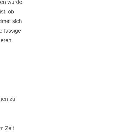
rfen wurde
st, ob
idmet sich
erlässige
ieren.
onen zu
m Zeit