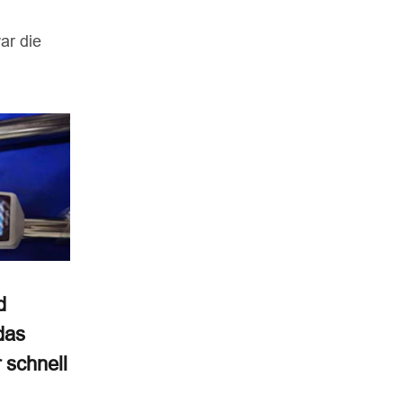
ar die
d
das
 schnell