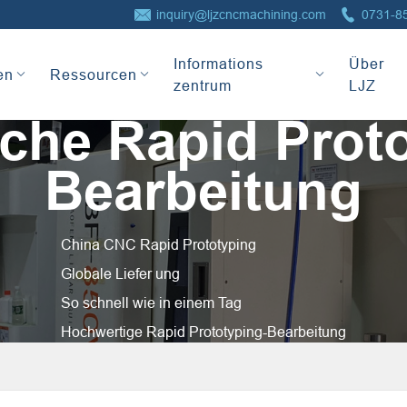


inquiry@ljzcncmachining.com
0731-8
Informations
Über
en
Ressourcen
zentrum
LJZ
iche Rapid Prot
Bearbeitung
China CNC Rapid Prototyping
Globale Liefer ung
So schnell wie in einem Tag
Hochwertige Rapid Prototyping-Bearbeitung