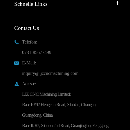
Schnelle Links
Contact Us
Telefon:

0731-85677499
E-Mail:

inquiry@ljzcncmachining.com
Adresse:

LJZ CNC Machining Limited:
Base I: #97 Hengcun Road, Xiabian, Changan,
Guangdong, China
Base II: #7, Xiaobu 2nd Road, Guanjingtou, Fenggang,