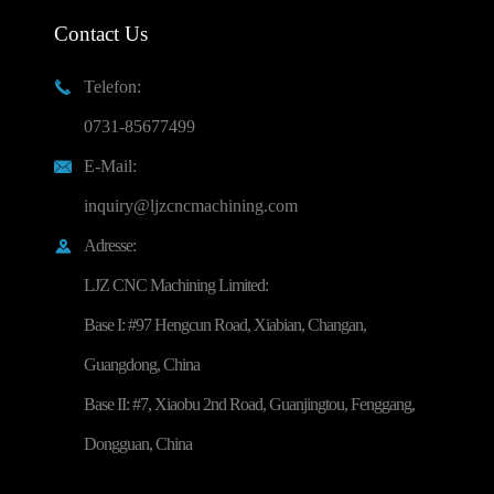
Contact Us
Telefon:

0731-85677499
E-Mail:

inquiry@ljzcncmachining.com
Adresse:

LJZ CNC Machining Limited:
Base I: #97 Hengcun Road, Xiabian, Changan,
Guangdong, China
Base II: #7, Xiaobu 2nd Road, Guanjingtou, Fenggang,
Dongguan, China