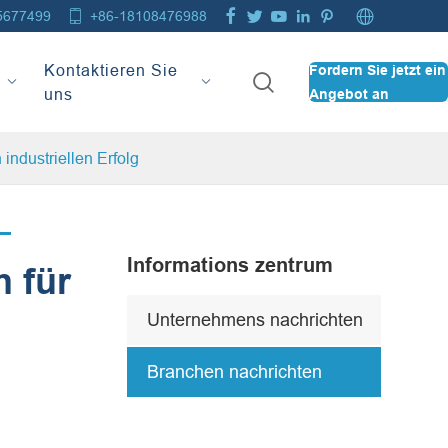







5677499
+86-18108476988
Kontaktieren Sie
Fordern Sie jetzt ein

uns
Angebot an
industriellen Erfolg
Informations zentrum
 für
Unternehmens nachrichten
Branchen nachrichten