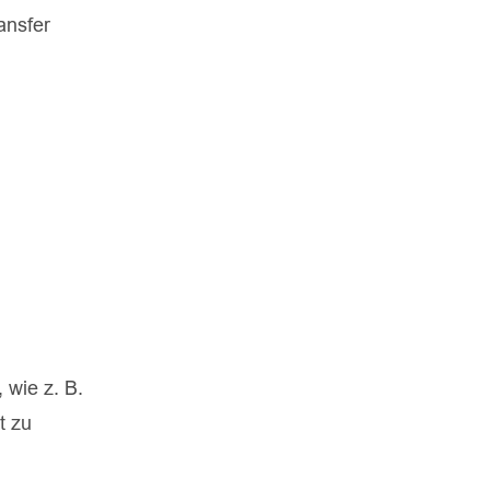
ansfer
 wie z. B.
t zu