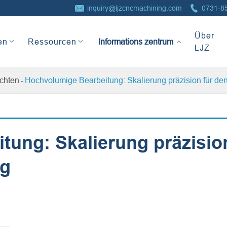


inquiry@ljzcncmachining.com
0731-8
Informations
Über
zentrum
en
Ressourcen
LJZ
chten
Hochvolumige Bearbeitung: Skalierung präzision für den 
ung: Skalierung präzision
lg