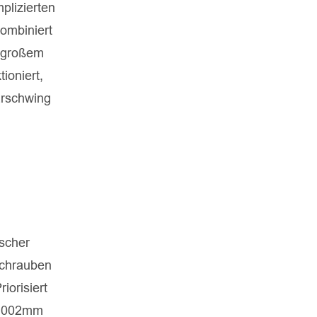
plizierten
ombiniert
n großem
ioniert,
Erschwing
ischer
Schrauben
riorisiert
 0,002mm