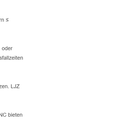
rn ≤
 oder
fallzeiten
zen. LJZ
CNC bieten