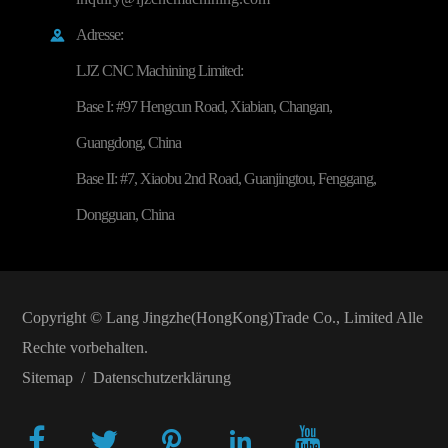
Adresse:

LJZ CNC Machining Limited:
Base I: #97 Hengcun Road, Xiabian, Changan,
Guangdong, China
Base II: #7, Xiaobu 2nd Road, Guanjingtou, Fenggang,
Dongguan, China
Copyright ©
Lang Jingzhe(HongKong)Trade Co., Limited
Alle
Rechte vorbehalten.
Sitemap
/
Datenschutzerklärung