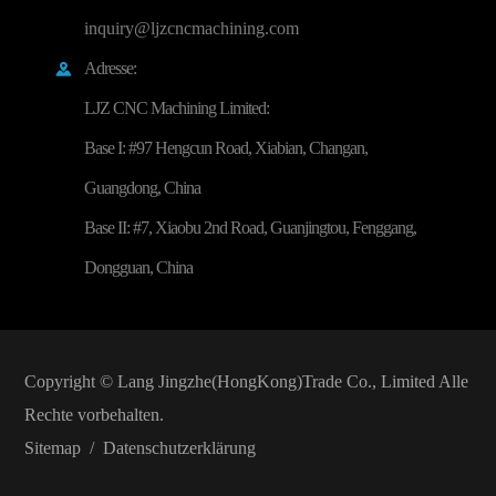
inquiry@ljzcncmachining.com
Adresse:

LJZ CNC Machining Limited:
Base I: #97 Hengcun Road, Xiabian, Changan,
Guangdong, China
Base II: #7, Xiaobu 2nd Road, Guanjingtou, Fenggang,
Dongguan, China
Copyright ©
Lang Jingzhe(HongKong)Trade Co., Limited
Alle
Rechte vorbehalten.
Sitemap
/
Datenschutzerklärung