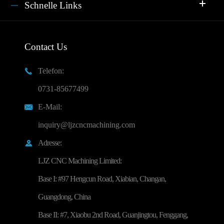
Schnelle Links
Contact Us
Telefon:

0731-85677499
E-Mail:

inquiry@ljzcncmachining.com
Adresse:

LJZ CNC Machining Limited:
Base I: #97 Hengcun Road, Xiabian, Changan,
Guangdong, China
Base II: #7, Xiaobu 2nd Road, Guanjingtou, Fenggang,