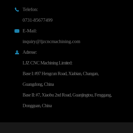
Telefon:

0731-85677499
E-Mail:

inquiry@ljzcncmachining.com
Adresse:

LJZ CNC Machining Limited:
Base I: #97 Hengcun Road, Xiabian, Changan,
Guangdong, China
Base II: #7, Xiaobu 2nd Road, Guanjingtou, Fenggang,
Dongguan, China