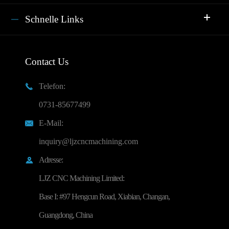
Schnelle Links
Contact Us
Telefon:

0731-85677499
E-Mail:

inquiry@ljzcncmachining.com
Adresse:

LJZ CNC Machining Limited:
Base I: #97 Hengcun Road, Xiabian, Changan,
Guangdong, China