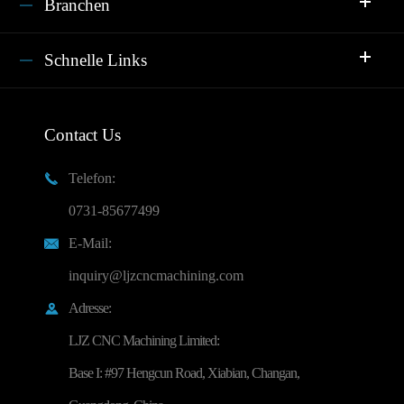
Branchen
Schnelle Links
Contact Us
Telefon:

0731-85677499
E-Mail:

inquiry@ljzcncmachining.com
Adresse:

LJZ CNC Machining Limited:
Base I: #97 Hengcun Road, Xiabian, Changan,