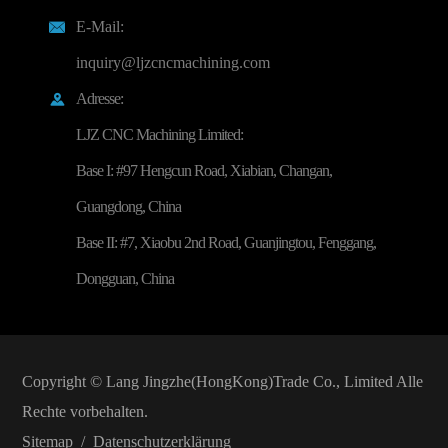
E-Mail:

inquiry@ljzcncmachining.com
Adresse:

LJZ CNC Machining Limited:
Base I: #97 Hengcun Road, Xiabian, Changan,
Guangdong, China
Base II: #7, Xiaobu 2nd Road, Guanjingtou, Fenggang,
Dongguan, China
Copyright ©
Lang Jingzhe(HongKong)Trade Co., Limited
Alle
Rechte vorbehalten.
Sitemap
/
Datenschutzerklärung