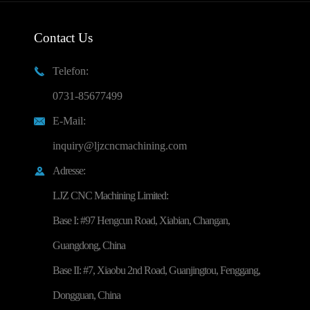
Contact Us
Telefon:

0731-85677499
E-Mail:

inquiry@ljzcncmachining.com
Adresse:

LJZ CNC Machining Limited:
Base I: #97 Hengcun Road, Xiabian, Changan,
Guangdong, China
Base II: #7, Xiaobu 2nd Road, Guanjingtou, Fenggang,
Dongguan, China